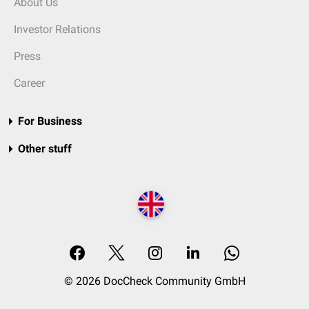
About Us
Investor Relations
Press
Career
For Business
Other stuff
© 2026 DocCheck Community GmbH