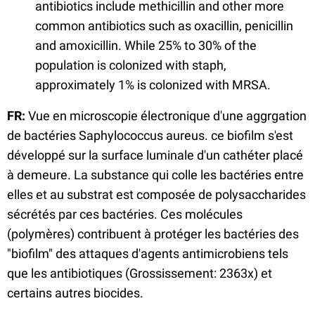
antibiotics include methicillin and other more
common antibiotics such as oxacillin, penicillin
and amoxicillin. While 25% to 30% of the
population is colonized with staph,
approximately 1% is colonized with MRSA.
FR:
Vue en microscopie électronique d'une aggrgation
de bactéries Saphylococcus aureus. ce biofilm s'est
développé sur la surface luminale d'un cathéter placé
à demeure. La substance qui colle les bactéries entre
elles et au substrat est composée de polysaccharides
sécrétés par ces bactéries. Ces molécules
(polymères) contribuent à protéger les bactéries des
"biofilm" des attaques d'agents antimicrobiens tels
que les antibiotiques (Grossissement: 2363x) et
certains autres biocides.