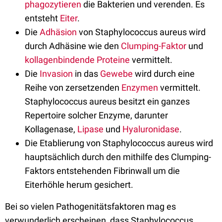
phagozytieren
die Bakterien und verenden. Es
entsteht
Eiter
.
Die
Adhäsion
von Staphylococcus aureus wird
durch Adhäsine wie den
Clumping-Faktor
und
kollagenbindende
Proteine
vermittelt.
Die
Invasion
in das
Gewebe
wird durch eine
Reihe von zersetzenden
Enzymen
vermittelt.
Staphylococcus aureus besitzt ein ganzes
Repertoire solcher Enzyme, darunter
Kollagenase,
Lipase
und
Hyaluronidase
.
Die Etablierung von Staphylococcus aureus wird
hauptsächlich durch den mithilfe des Clumping-
Faktors entstehenden Fibrinwall um die
Eiterhöhle herum gesichert.
Bei so vielen Pathogenitätsfaktoren mag es
verwunderlich erscheinen, dass Staphylococcus