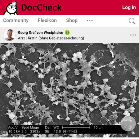
Log in
Community
Flexikon
Shop
Georg Graf von Westphalen
Arzt | Ärztin (ohne Gebietsbezeichnung)