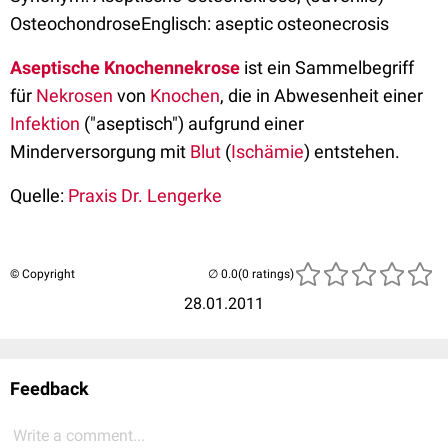
OsteochondroseEnglisch: aseptic osteonecrosis
Aseptische Knochennekrose
ist ein Sammelbegriff
für
Nekrosen
von
Knochen
, die in Abwesenheit einer
Infektion
("aseptisch") aufgrund einer
Minderversorgung mit
Blut
(
Ischämie
) entstehen.
Quelle:
Praxis Dr. Lengerke
© Copyright
(0 ratings)
28.01.2011
Feedback
Write a comment...