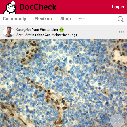
Log in
Community
Flexikon
Shop
Georg Graf von Westphalen
Arzt | Ärztin (ohne Gebietsbezeichnung)