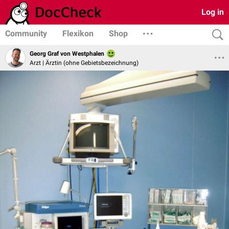
Log in
Community
Flexikon
Shop
Georg Graf von Westphalen
Arzt | Ärztin (ohne Gebietsbezeichnung)