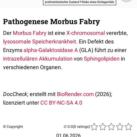
Pathogenese Morbus Fabry
Der
Morbus Fabry
ist eine
X-chromosomal
vererbte,
lysosomale Speicherkrankheit
. Ein Defekt des
Enzyms
alpha-Galaktosidase A
(GLA) führt zu einer
intrazellulären
Akkumulation
von
Sphingolipiden
in
verschiedenen Organen.
DocCheck
; erstellt mit
BioRender.com
(2026);
lizenziert unter
CC BY-NC-SA 4.0
© Copyright
(0 ratings)
01.06.2026