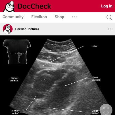
Log in
Community
Flexikon
Shop
Flexikon-Pictures