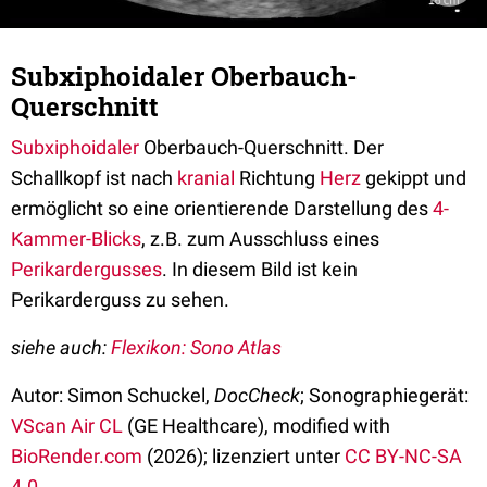
Subxiphoidaler Oberbauch-
Querschnitt
Subxiphoidaler
Oberbauch-Querschnitt. Der
Schallkopf ist nach
kranial
Richtung
Herz
gekippt und
ermöglicht so eine orientierende Darstellung des
4-
Kammer-Blicks
, z.B. zum Ausschluss eines
Perikardergusses
. In diesem Bild ist kein
Perikarderguss zu sehen.
siehe
auch:
Flexikon: Sono Atlas
Autor: Simon Schuckel,
DocCheck
; Sonographiegerät:
VScan Air CL
(GE Healthcare), modified with
BioRender.com
(2026); lizenziert unter
CC BY-NC-SA
4.0