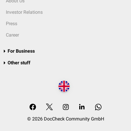
About Us
Investor Relations
Press
Career
For Business
Other stuff
© 2026 DocCheck Community GmbH