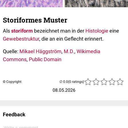
Storiformes Muster
Als
storiform
bezeichnet man in der
Histologie
eine
Gewebestruktur
, die an ein Geflecht erinnert.
Quelle:
Mikael Häggström
,
M.D.
,
Wikimedia
Commons
,
Public Domain
© Copyright
(0 ratings)
08.05.2026
Feedback
Write a comment...