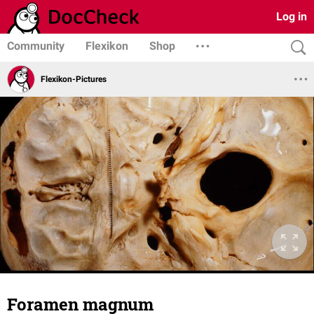
Log in
Community
Flexikon
Shop
Flexikon-Pictures
Foramen magnum