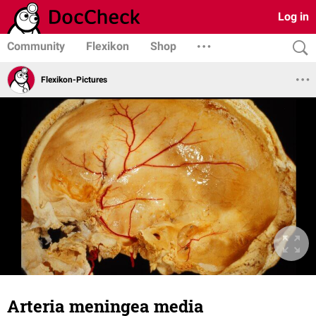
Log in
Community
Flexikon
Shop
Flexikon-Pictures
Arteria meningea media