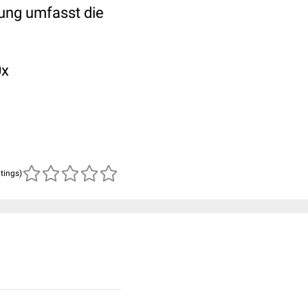
lung umfasst die
0x
atings)