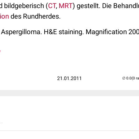
d bildgeberisch (
CT
,
MRT
) gestellt. Die Behand
ion
des Rundherdes.
 Aspergilloma. H&E staining. Magnification 20
1
21.01.2011
(0 r
..