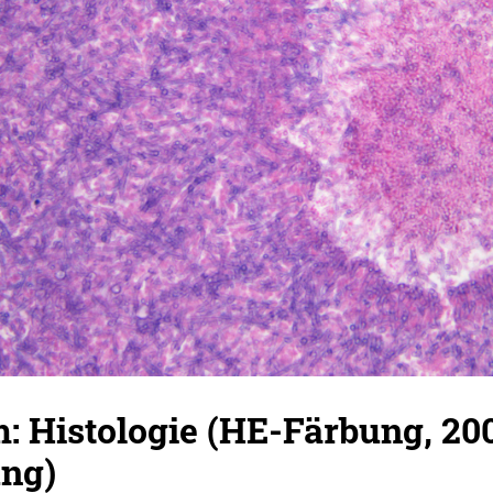
: Histologie (HE-Färbung, 20
ng)