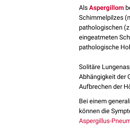
Als
Aspergillom
be
Schimmelpilzes (
pathologischen (z
eingeatmeten Sch
pathologische Ho
Solitäre Lungenas
Abhängigkeit der 
Aufbrechen der H
Bei einem genera
können die Sympto
Aspergillus-Pneu