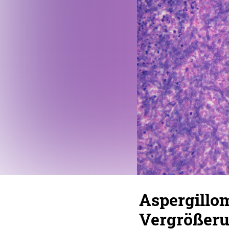
Aspergillom
Vergrößeru