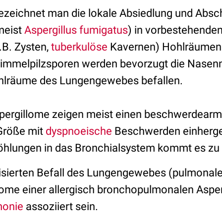
zeichnet man die lokale Absiedlung und Absc
meist
Aspergillus fumigatus
) in vorbestehenden
.B. Zysten,
tuberkulöse
Kavernen) Hohlräumen.
immelpilzsporen werden bevorzugt die Nasen
hlräume des Lungengewebes befallen.
pergillome zeigen meist einen beschwerdearmen
Größe mit
dyspnoeische
Beschwerden einherge
öhlungen in das Bronchialsystem kommt es zu
lisierten Befall des Lungengewebes (pulmonal
me einer allergisch bronchopulmonalen Asperg
monie
assoziiert sein.