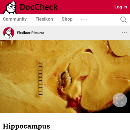
Log in
Community
Flexikon
Shop
Flexikon-Pictures
Hippocampus