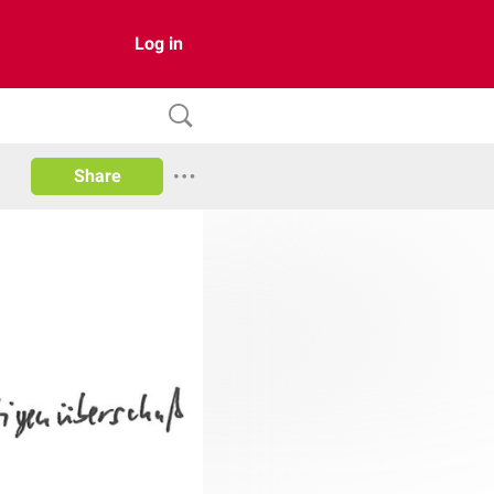
Log in
Share