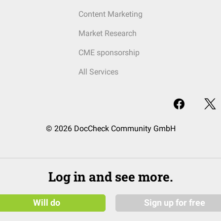
Content Marketing
Market Research
CME sponsorship
All Services
© 2026 DocCheck Community GmbH
Log in and see more.
Will do
Sign up for free