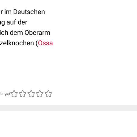
er im Deutschen
g auf der
 sich dem Oberarm
rzelknochen (
Ossa
atings)