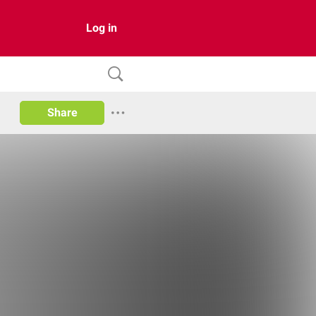
Log in
Share