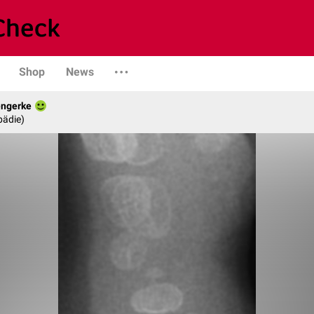
Shop
News
engerke
pädie)