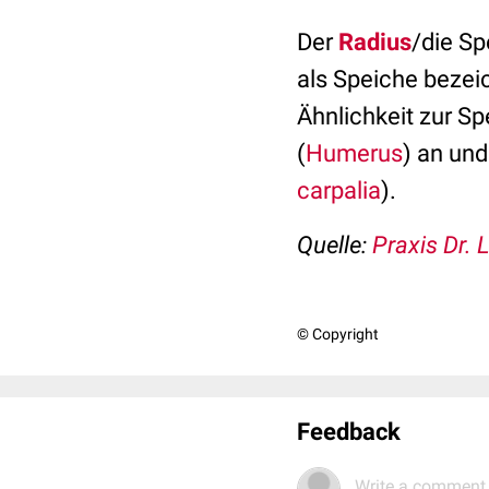
Der
Radius
/die Sp
als Speiche bezei
Ähnlichkeit zur S
(
Humerus
) an und
carpalia
).
Quelle:
Praxis Dr. 
© Copyright
Feedback
Write a comment.