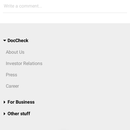
Write a comment...
DocCheck
About Us
Investor Relations
Press
Career
For Business
Other stuff