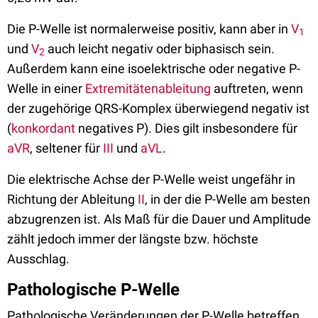
Die P-Welle ist normalerweise positiv, kann aber in
V
1
und
V
auch leicht negativ oder biphasisch sein.
2
Außerdem kann eine isoelektrische oder negative P-
Welle in einer
Extremitätenableitung
auftreten, wenn
der zugehörige QRS-Komplex überwiegend negativ ist
(
konkordant
negatives P). Dies gilt insbesondere für
aVR
, seltener für
III
und
aVL
.
Die elektrische Achse der P-Welle weist ungefähr in
Richtung der Ableitung
II
, in der die P-Welle am besten
abzugrenzen ist. Als Maß für die Dauer und Amplitude
zählt jedoch immer der längste bzw. höchste
Ausschlag.
Pathologische P-Welle
Pathologische Veränderungen der P-Welle betreffen