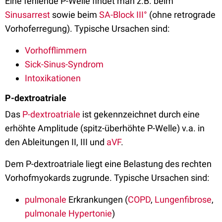
Eine fehlende P-Welle findet man z.B. beim
Sinusarrest
sowie beim
SA-Block III°
(ohne retrograde
Vorhoferregung). Typische Ursachen sind:
Vorhofflimmern
Sick-Sinus-Syndrom
Intoxikationen
P-dextroatriale
Das
P-dextroatriale
ist gekennzeichnet durch eine
erhöhte Amplitude (spitz-überhöhte P-Welle) v.a. in
den Ableitungen II, III und
aVF
.
Dem P-dextroatriale liegt eine Belastung des rechten
Vorhofmyokards zugrunde. Typische Ursachen sind:
pulmonale
Erkrankungen (
COPD
,
Lungenfibrose
,
pulmonale Hypertonie
)