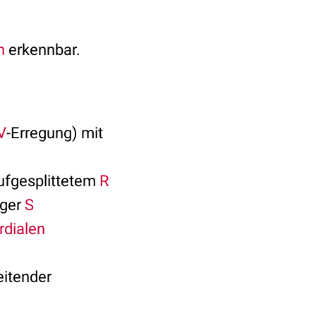
n
erkennbar.
V
-Erregung) mit
ufgesplittetem
R
iger
S
rdialen
eitender