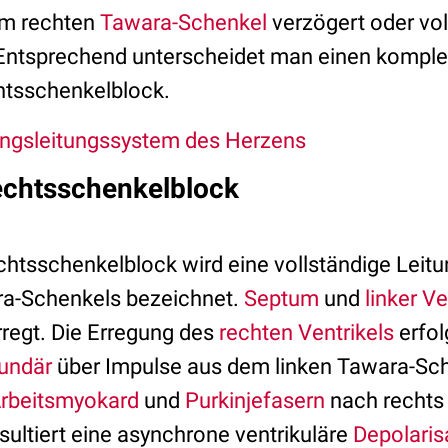
m rechten
Tawara-Schenkel
verzögert oder vol
 Entsprechend unterscheidet man einen komple
htsschenkelblock.
ngsleitungssystem des Herzens
echtsschenkelblock
chtsschenkelblock wird eine vollständige Lei
ra-Schenkels bezeichnet.
Septum
und
linker Ve
erregt. Die Erregung des
rechten Ventrikels
erfol
undär
über Impulse aus dem linken Tawara-Sch
rbeitsmyokard
und
Purkinjefasern
nach rechts 
sultiert eine asynchrone ventrikuläre
Depolaris