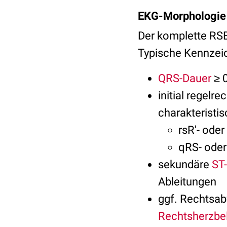
EKG-Morphologie
Der komplette RSB
Typische Kennzei
QRS-Dauer
≥ 0
initial regelre
charakteristis
rsR'- oder
qRS- oder
sekundäre
ST
Ableitungen
ggf. Rechtsa
Rechtsherzbe