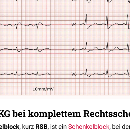
KG bei komplettem Rechtssch
elblock
, kurz
RSB
, ist ein
Schenkelblock
, bei d