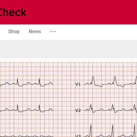
Shop
News