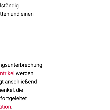
lständig
tten und einen
tungsunterbrechung
ntrikel
werden
gt anschließend
enkel, die
fortgeleitet
ation
.