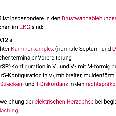
 ist insbesondere in den
Brustwandableitunge
chen im
EKG
sind:
,12 s
chter
Kammerkomplex
(normale Septum- und
L
cher terminaler Verbreiterung
 rSR'-Konfiguration in V
und V
mit M-förmig a
1
2
 rS-Konfiguration in V
mit breiter, muldenförm
6
-Strecken
- und
T-Diskordanz
in den
rechtspräko
bweichung der
elektrischen Herzachse
bei begl
lastung