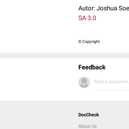
Autor: Joshua Soed
SA 3.0
© Copyright
Feedback
Write a comment.
DocCheck
About Us