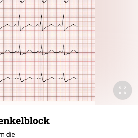
enkelblock
em die