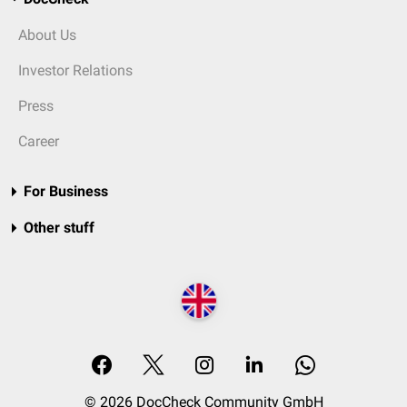
About Us
Investor Relations
Press
Career
For Business
Other stuff
© 2026 DocCheck Community GmbH