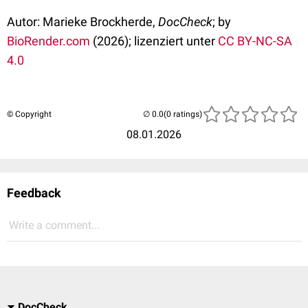
Autor: Marieke Brockherde,
DocCheck
; by
BioRender.com
(2026); lizenziert unter
CC BY-NC-SA
4.0
© Copyright
(0 ratings)
08.01.2026
Feedback
Write a comment...
DocCheck