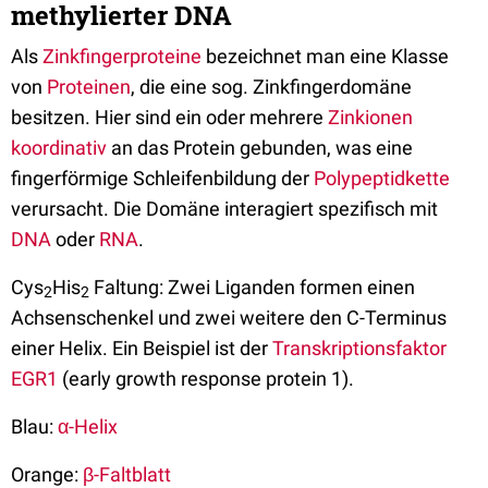
methylierter DNA
Als
Zinkfingerproteine
bezeichnet man eine Klasse
von
Proteinen
, die eine sog. Zinkfingerdomäne
besitzen. Hier sind ein oder mehrere
Zinkionen
koordinativ
an das Protein gebunden, was eine
fingerförmige Schleifenbildung der
Polypeptidkette
verursacht. Die Domäne interagiert spezifisch mit
DNA
oder
RNA
.
Cys
His
Faltung: Zwei Liganden formen einen
2
2
Achsenschenkel und zwei weitere den C-Terminus
einer Helix. Ein Beispiel ist der
Transkriptionsfaktor
EGR1
(early growth response protein 1).
Blau:
α-Helix
Orange:
β-Faltblatt