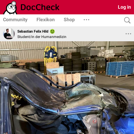
Log in
Community
Flexikon
Shop
Sebastian Felix Hild
Student/in der Humanmedizin