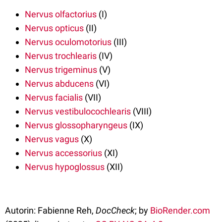
Nervus olfactorius
(I)
Nervus opticus
(II)
Nervus oculomotorius
(III)
Nervus trochlearis
(IV)
Nervus trigeminus
(V)
Nervus abducens
(VI)
Nervus facialis
(VII)
Nervus vestibulocochlearis
(VIII)
Nervus glossopharyngeus
(IX)
Nervus vagus
(X)
Nervus accessorius
(XI)
Nervus hypoglossus
(XII)
Autorin: Fabienne Reh,
DocCheck
; by
BioRender.com