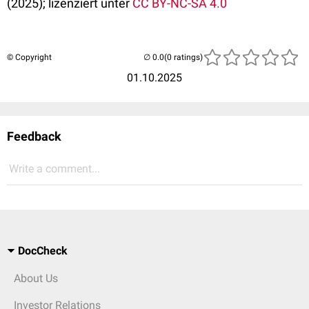
(2025); lizenziert unter
CC BY-NC-SA 4.0
© Copyright
(0 ratings)
01.10.2025
Feedback
Write a comment...
DocCheck
About Us
Investor Relations