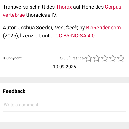
Transversalschnitt des
Thorax
auf Höhe des
Corpus
vertebrae
thoracicae IV.
Autor: Joshua Soeder,
DocCheck
; by
BioRender.com
(2025); lizenziert unter
CC BY-NC-SA 4.0
© Copyright
(0 ratings)
10.09.2025
Feedback
Write a comment...