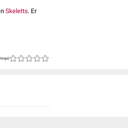
en
Skeletts
. Er
atings)