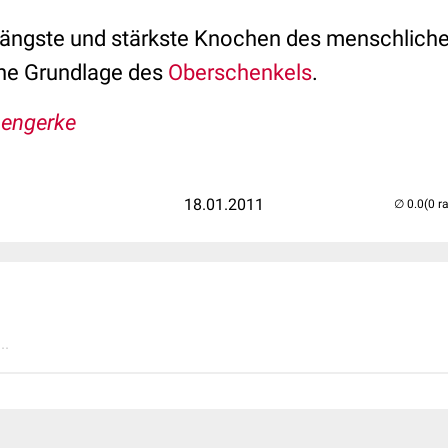
r längste und stärkste Knochen des menschlich
rne Grundlage des
Oberschenkels
.
Lengerke
18.01.2011
(0 r
..