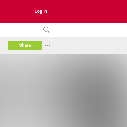
Log in
Share