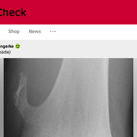
Shop
News
engerke
pädie)