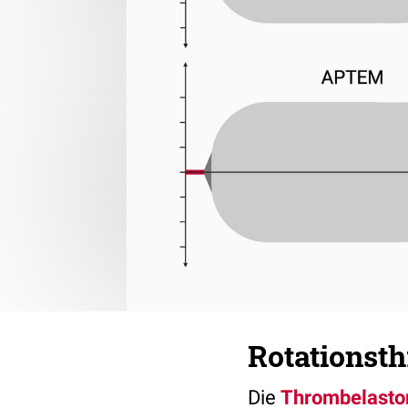
Rotationst
Die
Thrombelasto