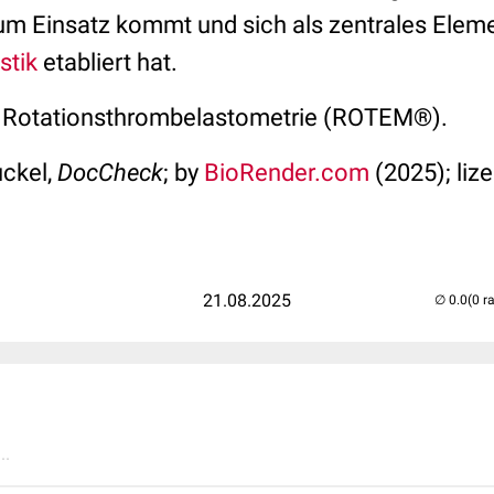
m Einsatz kommt und sich als zentrales Eleme
stik
etabliert hat.
die Rotationsthrombelastometrie (ROTEM®).
uckel,
DocCheck
; by
BioRender.com
(2025); liz
21.08.2025
(0 r
..