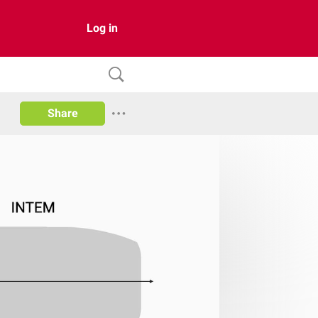
Log in
Share