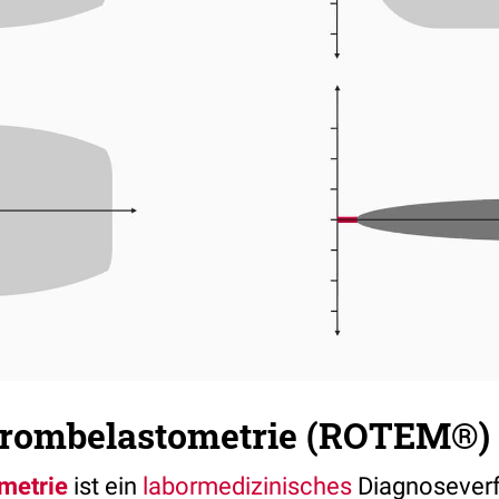
hrombelastometrie (ROTEM®)
metrie
ist ein
labormedizinisches
Diagnoseverf