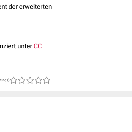
nt der erweiterten
enziert unter
CC
atings)