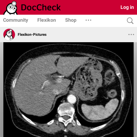
Log in
Community
Flexikon
Shop
Flexikon-Pictures