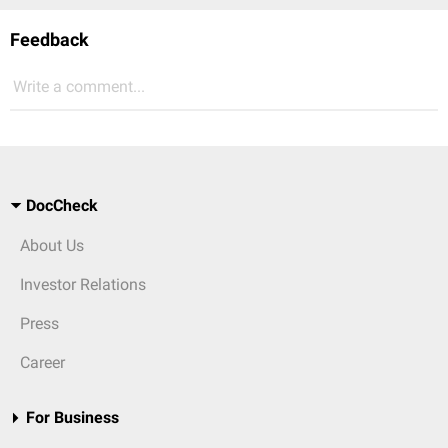
Feedback
Write a comment...
DocCheck
About Us
Investor Relations
Press
Career
For Business