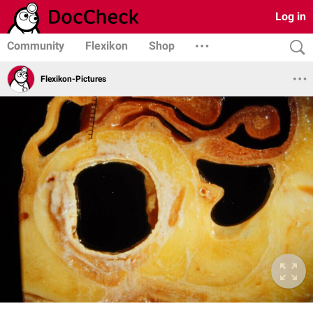
Log in
Community
Flexikon
Shop
Flexikon-Pictures