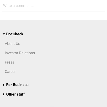
Write a comment...
DocCheck
About Us
Investor Relations
Press
Career
For Business
Other stuff