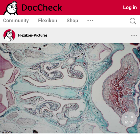
Log in
Community
Flexikon
Shop
Flexikon-Pictures