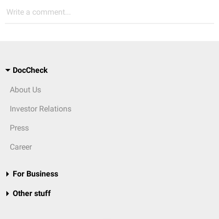
Write a comment...
DocCheck
About Us
Investor Relations
Press
Career
For Business
Other stuff