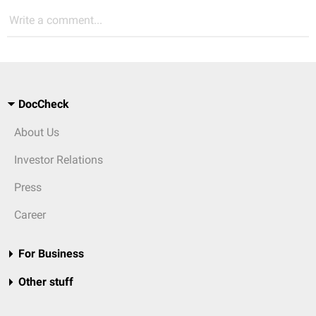
Write a comment...
DocCheck
About Us
Investor Relations
Press
Career
For Business
Other stuff