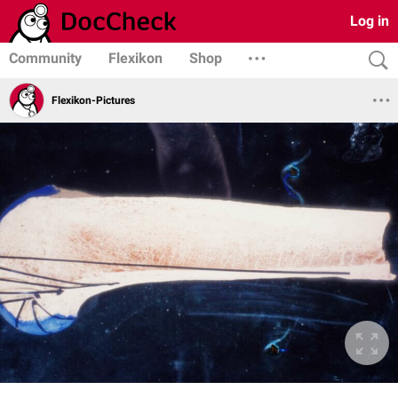
Log in
Community
Flexikon
Shop
Flexikon-Pictures