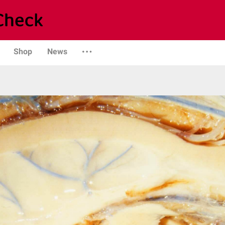
Shop
News