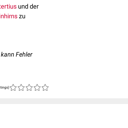
tertius
und der
inhirns
zu
kann Fehler
atings)