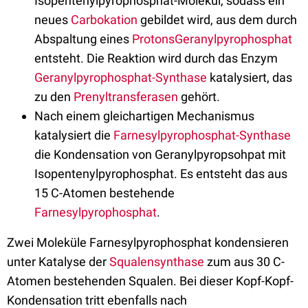
Isopentenylpyrophosphat-Molekül, sodass ein
neues
Carbokation
gebildet wird, aus dem durch
Abspaltung eines
Protons
Geranylpyrophosphat
entsteht. Die Reaktion wird durch das Enzym
Geranylpyrophosphat-Synthase
katalysiert, das
zu den
Prenyltransferasen
gehört.
Nach einem gleichartigen Mechanismus
katalysiert die
Farnesylpyrophosphat-Synthase
die Kondensation von Geranylpyropsohpat mit
Isopentenylpyrophosphat. Es entsteht das aus
15 C-Atomen bestehende
Farnesylpyrophosphat
.
Zwei Moleküle Farnesylpyrophosphat kondensieren
unter Katalyse der
Squalensynthase
zum aus 30 C-
Atomen bestehenden Squalen. Bei dieser Kopf-Kopf-
Kondensation tritt ebenfalls nach