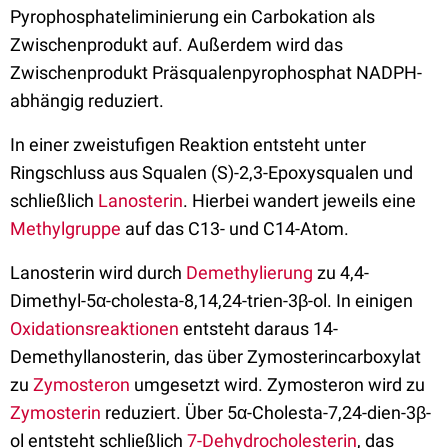
Pyrophosphateliminierung ein Carbokation als
Zwischenprodukt auf. Außerdem wird das
Zwischenprodukt Präsqualenpyrophosphat NADPH-
abhängig reduziert.
In einer zweistufigen Reaktion entsteht unter
Ringschluss aus Squalen (S)-2,3-Epoxysqualen und
schließlich
Lanosterin
. Hierbei wandert jeweils eine
Methylgruppe
auf das C13- und C14-Atom.
Lanosterin wird durch
Demethylierung
zu 4,4-
Dimethyl-5α-cholesta-8,14,24-trien-3β-ol. In einigen
Oxidationsreaktionen
entsteht daraus 14-
Demethyllanosterin, das über Zymosterincarboxylat
zu
Zymosteron
umgesetzt wird. Zymosteron wird zu
Zymosterin
reduziert. Über 5α-Cholesta-7,24-dien-3β-
ol entsteht schließlich
7-Dehydrocholesterin
, das