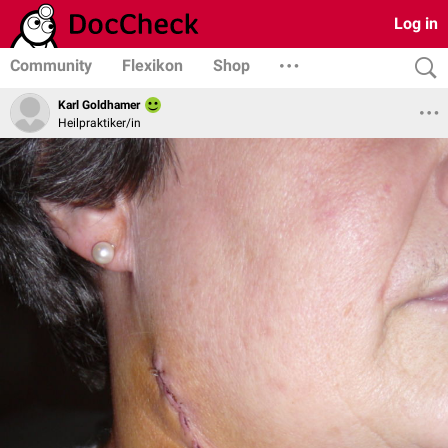
Log in
Community
Flexikon
Shop
Karl Goldhamer
Heilpraktiker/in