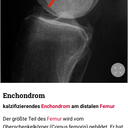
Enchondrom
kalzifizierendes
Enchondrom
am distalen
Femur
Der größte Teil des
Femur
wird vom
Oberschenkelkörper (Corpus femoris) gebildet. Er hat