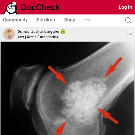
Log in
Community
Flexikon
Shop
Dr. med. Jochen Lengerke
Arzt | Ärztin (Orthopädie)