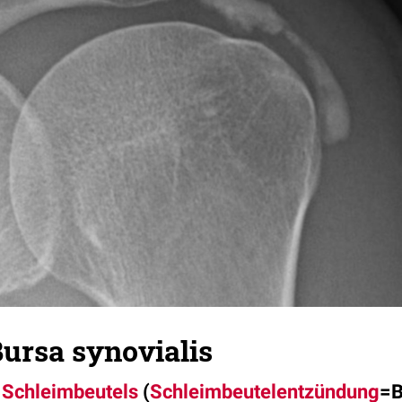
ursa synovialis
s
Schleimbeutels
(
Schleimbeutelentzündung
=B