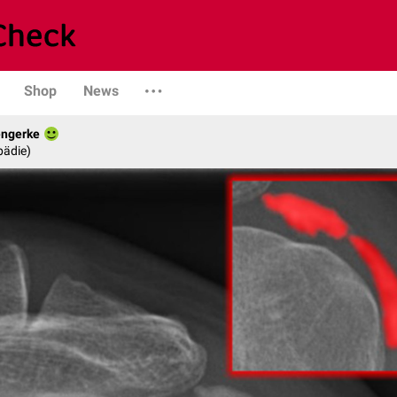
Shop
News
engerke
pädie)