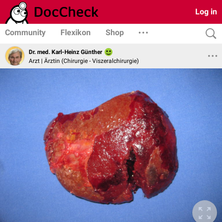
Log in
Community
Flexikon
Shop
Dr. med. Karl-Heinz Günther
Arzt | Ärztin (Chirurgie - Viszeralchirurgie)