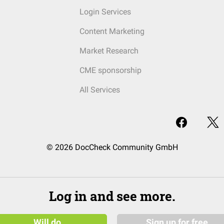
Login Services
Content Marketing
Market Research
CME sponsorship
All Services
© 2026 DocCheck Community GmbH
Log in and see more.
Will do
Sign up for free