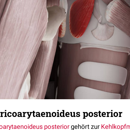
ricoarytaenoideus posterior
oarytaenoideus posterior
gehört zur
Kehlkopfm