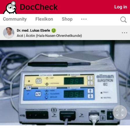
Log in
Community
Flexikon
Shop
Dr. med. Lukas Eberle
Arzt | Ärztin (Hals-Nasen-Ohrenheilkunde)