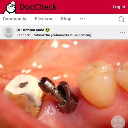
Log in
Community
Flexikon
Shop
Dr. Hermann Stahl
Zahnarzt | Zahnärztin (Zahnmedizin - allgemein)