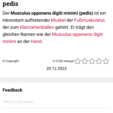
pedis
Der
Musculus opponens digiti minimi (pedis)
ist ein
inkonstant auftretender
Muskel
der
Fußmuskulatur
,
der zum
Kleinzehenballen
gehört. Er trägt den
gleichen Namen wie der
Musculus opponens digiti
minimi
an der
Hand
.
© Copyright
(0 ratings)
20.12.2023
Feedback
Write a comment...