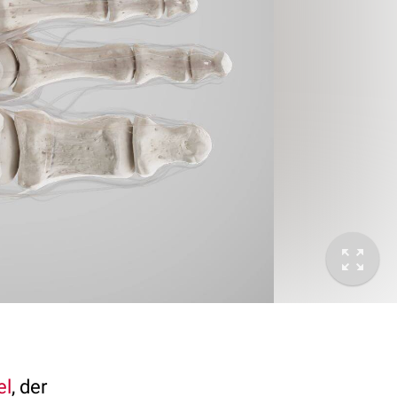
el
, der