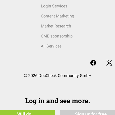
Login Services
Content Marketing
Market Research
CME sponsorship
All Services
© 2026 DocCheck Community GmbH
Log in and see more.
Will do
Sign up for free