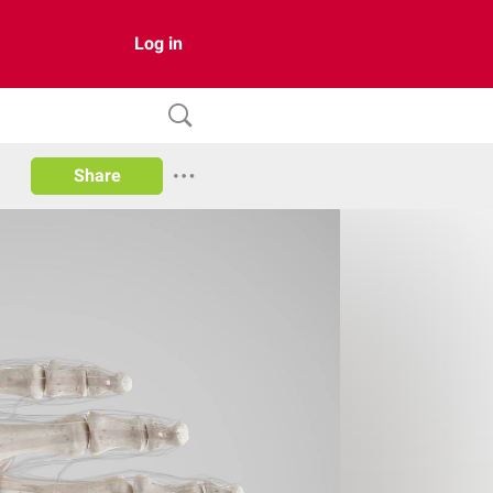
Log in
Share