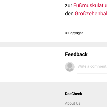
zur
Fußmuskulatu
den
Großzehenbal
© Copyright
Feedback
Write a comment.
DocCheck
About Us