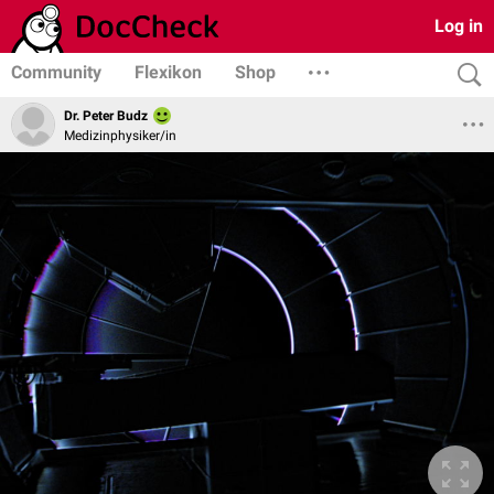
Log in
Community
Flexikon
Shop
Dr. Peter Budz
Medizinphysiker/in