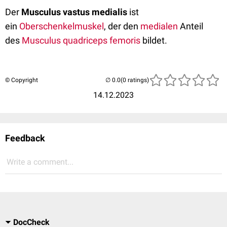
Der
Musculus vastus medialis
ist
ein
Oberschenkelmuskel
, der den
medialen
Anteil
des
Musculus quadriceps femoris
bildet.
© Copyright
(0 ratings)
14.12.2023
Feedback
Write a comment...
DocCheck