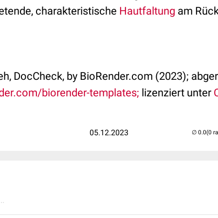
etende, charakteristische
Hautfaltung
am Rück
eh, DocCheck, by BioRender.com (2023); abge
nder.com/biorender-templates;
lizenziert unter
05.12.2023
(0 r
..