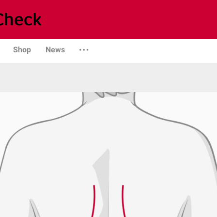
Shop
News