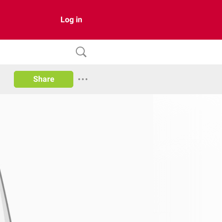
Log in
Share