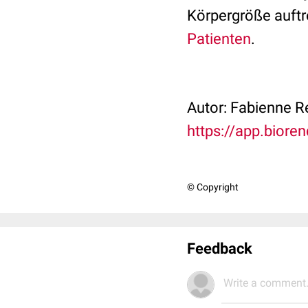
Körpergröße auftr
Patienten
.
Autor: Fabienne R
https://app.biore
© Copyright
Feedback
Write a comment.