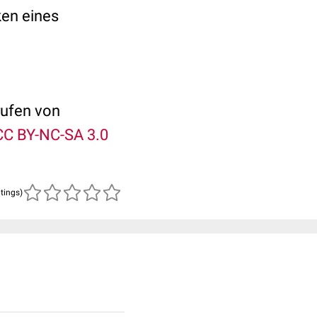
en eines
rufen von
CC BY-NC-SA 3.0
atings)