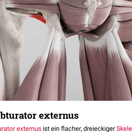
bturator externus
rator externus
ist ein flacher, dreieckiger
Skele