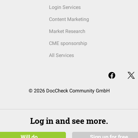
Login Services
Content Marketing
Market Research
CME sponsorship
All Services
© 2026 DocCheck Community GmbH
Log in and see more.
Will do
Sign up for free