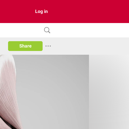
Log in
Share