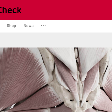
Shop
News