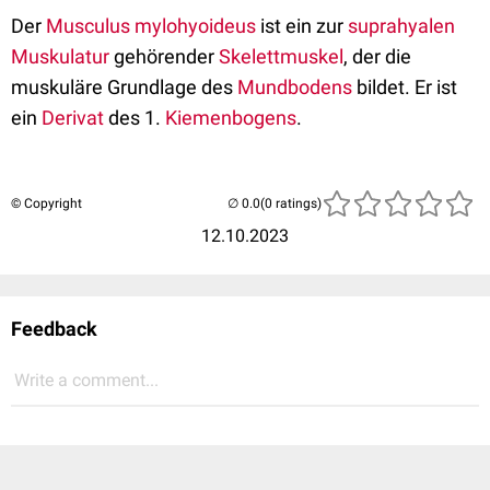
Der
Musculus mylohyoideus
ist ein zur
suprahyalen
Muskulatur
gehörender
Skelettmuskel
, der die
muskuläre Grundlage des
Mundbodens
bildet. Er ist
ein
Derivat
des 1.
Kiemenbogens
.
© Copyright
(0 ratings)
12.10.2023
Feedback
Write a comment...