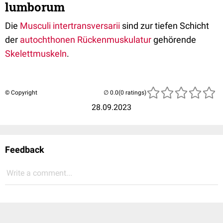
lumborum
Die
Musculi intertransversarii
sind zur tiefen Schicht
der
autochthonen Rückenmuskulatur
gehörende
Skelettmuskeln
.
© Copyright
(0 ratings)
28.09.2023
Feedback
Write a comment...