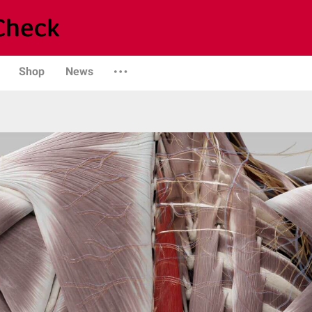
Shop
News