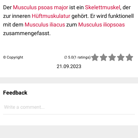
Der
Musculus psoas major
ist ein
Skelettmuskel
, der
zur inneren
Hüftmuskulatur
gehört. Er wird funktionell
mit dem
Musculus iliacus
zum
Musculus iliopsoas
zusammengefasst.
© Copyright
(1 ratings)
21.09.2023
Feedback
Write a comment...