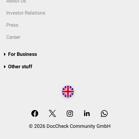
About Us
Investor Relations
Press
Career
For Business
Other stuff
© 2026 DocCheck Community GmbH