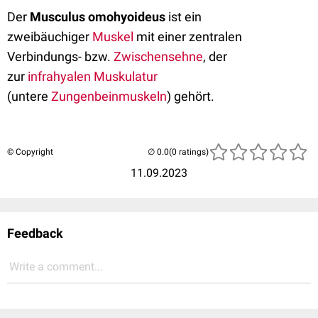
Der
Musculus omohyoideus
ist ein
zweibäuchiger
Muskel
mit einer zentralen
Verbindungs- bzw.
Zwischensehne
, der
zur
infrahyalen Muskulatur
(untere
Zungenbeinmuskeln
) gehört.
© Copyright
(0 ratings)
11.09.2023
Feedback
Write a comment...