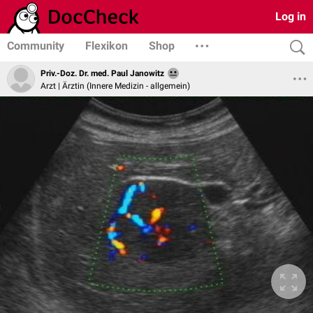
Log in
Community
Flexikon
Shop
Priv.-Doz. Dr. med. Paul Janowitz
Arzt | Ärztin (Innere Medizin - allgemein)